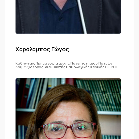
Χαράλαμπος Γώγος
Καθηγητής Τμήματος Ιατρικής Πανεπιστημίου Πατρών,
Λοιμωξιολόγος, Διευθυντής Παθολογικής Κλινικής Π.Γ.Ν.Π.