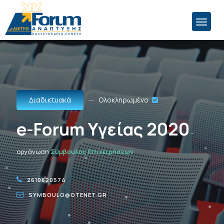
Διαδικτυακά
Ολοκληρωμένο
e-Forum Υγείας 2020
-
οργάνωση
Σύμβουλος Επιχειρήσεων
2610620574
SYMBOULO@OTENET.GR