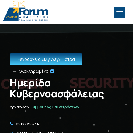
Ξενοδοχείο «Μy Way» Πάτρα
Ολοκληρωμένο
Ημερίδα
Κυβερνοασφάλειας
-
οργάνωση
Σύμβουλος Επιχειρήσεων
2610620574
SYMBOULO@OTENET.GR