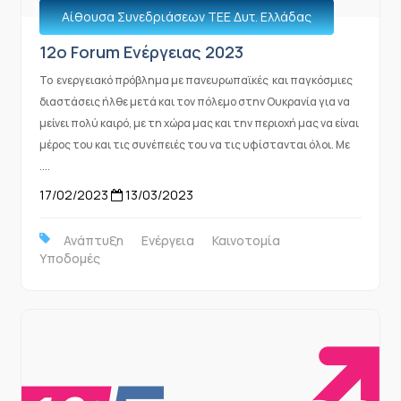
Αίθουσα Συνεδριάσεων ΤΕΕ Δυτ. Ελλάδας
12o Forum Ενέργειας 2023
Το ενεργειακό πρόβλημα με πανευρωπαϊκές και παγκόσμιες
διαστάσεις ήλθε μετά και τον πόλεμο στην Ουκρανία για να
μείνει πολύ καιρό, με τη χώρα μας και την περιοχή μας να είναι
μέρος του και τις συνέπειές του να τις υφίστανται όλοι. Με
....
17/02/2023
13/03/2023
Ανάπτυξη
Ενέργεια
Καινοτομία
Υποδομές