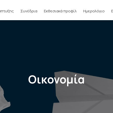
άπτυξης
Συνέδρια
Εκθεσιακά προφίλ
Ημερολόγιο
Οικονομία