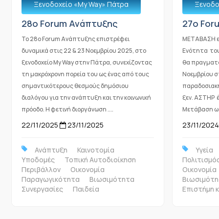
Ξενοδοχείο «Μy Way» Πάτρα
Ξενοδο
28ο Forum Ανάπτυξης
27o For
Το 28ο Forum Ανάπτυξης επιστρέφει
ΜΕΤΑΒΑΣΗ εί
δυναμικά στις 22 & 23 Νοεμβρίου 2025, στο
Ενότητα το
ξενοδοχείο My Way στην Πάτρα, συνεχίζοντας
θα πραγματο
τη μακρόχρονη πορεία του ως ένας από τους
Νοεμβρίου στ
σημαντικότερους θεσμούς δημόσιου
παραδοσιακή
διαλόγου για την ανάπτυξη και την κοινωνική
ξεν. ΑΣΤΗΡ έ
πρόοδο. Η φετινή διοργάνωση ....
Μετάβαση ως 
22/11/2025
23/11/2025
23/11/2024
Ανάπτυξη
Καινοτομία
Υγεία
Υποδομές
Τοπική Αυτοδιοίκηση
Πολιτισμό
Περιβάλλον
Οικονομία
Οικονομία
Παραγωγικότητα
Βιωσιμότητα
Βιωσιμότη
Συνεργασίες
Παιδεία
Επιστήμη κ