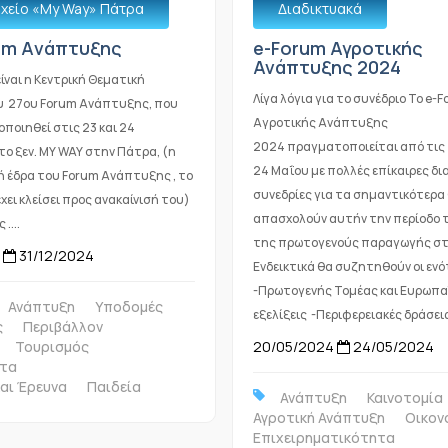
χείο «Μy Way» Πάτρα
Διαδικτυακά
um Aνάπτυξης
e-Forum Αγροτικής
Ανάπτυξης 2024
ναι η Κεντρική Θεματική
Λίγα λόγια για το συνέδριο Το e-
υ 27ου Forum Ανάπτυξης, που
Αγροτικής Ανάπτυξης
ποιηθεί στις 23 και 24
2024 πραγματοποιείται από τις
ο ξεν. ΜΥ WAY στην Πάτρα, (η
24 Μαΐου με πολλές επίκαιρες δι
 έδρα του Forum Ανάπτυξης , το
συνεδρίες για τα σημαντικότερα
χει κλείσει προς ανακαίνισή του)
απασχολούν αυτήν την περίοδο 
....
της πρωτογενούς παραγωγής στ
31/12/2024
Ενδεικτικά θα συζητηθούν οι ενό
-Πρωτογενής Τομέας και Ευρωπα
Ανάπτυξη
Υποδομές
εξελίξεις -Περιφερειακές δράσεις .
ς
Περιβάλλον
Τουρισμός
20/05/2024
24/05/2024
τα
αι Έρευνα
Παιδεία
Ανάπτυξη
Καινοτομία
Αγροτική Ανάπτυξη
Οικον
Επιχειρηματικότητα