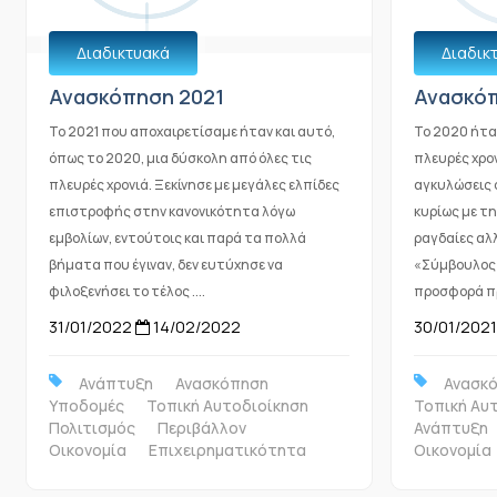
Διαδικτυακά
Διαδικ
Ανασκόπηση 2021
Ανασκόπ
Το 2021 που αποχαιρετίσαμε ήταν και αυτό,
Το 2020 ήταν
όπως το 2020, μια δύσκολη από όλες τις
πλευρές χρον
πλευρές χρονιά. Ξεκίνησε με μεγάλες ελπίδες
αγκυλώσεις ο
επιστροφής στην κανονικότητα λόγω
κυρίως με τη
εμβολίων, εντούτοις και παρά τα πολλά
ραγδαίες αλλ
βήματα που έγιναν, δεν ευτύχησε να
«Σύμβουλος 
φιλοξενήσει το τέλος ....
προσφορά πρ
31/01/2022
14/02/2022
30/01/2021
Ανάπτυξη
Ανασκόπηση
Ανασκ
Υποδομές
Τοπική Αυτοδιοίκηση
Τοπική Αυ
Πολιτισμός
Περιβάλλον
Ανάπτυξη
Οικονομία
Επιχειρηματικότητα
Οικονομία