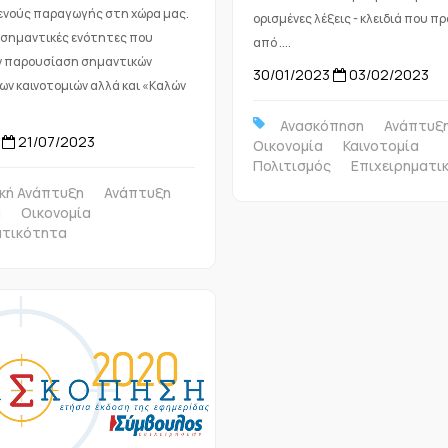
νούς παραγωγής στη χώρα μας.
ορισμένες λέξεις - κλειδιά που π
σημαντικές ενότητες που
από ....
ν παρουσίαση σημαντικών
30/01/2023
03/02/2023
ν καινοτομιών αλλά και «Καλών
Ανασκόπηση
Ανάπτυξ
21/07/2023
Οικονομία
Καινοτομία
Πολιτισμός
Επιχειρηματι
κή Ανάπτυξη
Ανάπτυξη
α
Οικονομία
ατικότητα