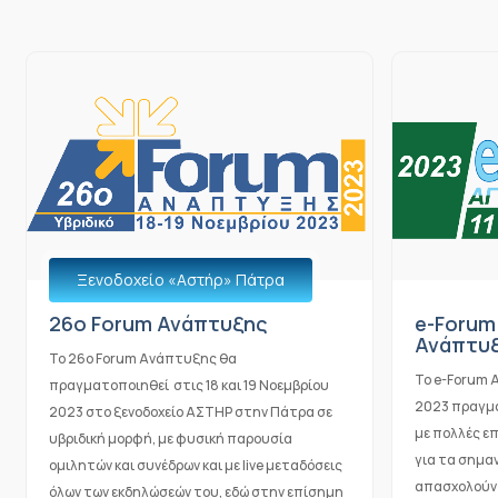
Ξενοδοχείο «Αστήρ» Πάτρα
26o Forum Ανάπτυξης
e-Forum
Ανάπτυξ
Το 26ο Forum Ανάπτυξης θα
Το e-Forum 
πραγματοποιηθεί στις 18 και 19 Νοεμβρίου
2023 πραγματ
2023 στο ξενοδοχείο ΑΣΤΗΡ στην Πάτρα σε
με πολλές επ
υβριδική μορφή, με φυσική παρουσία
για τα σημα
ομιλητών και συνέδρων και με live μεταδόσεις
απασχολούν 
όλων των εκδηλώσεών του, εδώ στην επίσημη