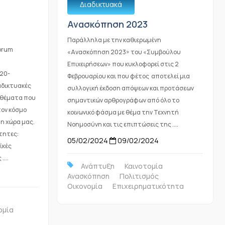
Διαδικτυακά
Ανασκόπηση 2023
Παράλληλα με την καθιερωμένη
Forum
«Ανασκόπηση 2023» του «Συμβούλου
Επιχειρήσεων» που κυκλοφορεί στις 2
 20-
Φεβρουαρίου και που φέτος αποτελεί μια
αδικτυακές
συλλογική έκδοση απόψεων και προτάσεων
 θέματα που
σημαντικών αρθρογράφων από όλο το
τον κόσμο
κοινωνικό φάσμα με θέμα την Τεχνητή
η χώρα μας.
Νοημοσύνη και τις επιπτώσεις της ....
τητες:
05/02/2024
09/02/2024
ϊκές
...
Ανάπτυξη
Καινοτομία
Ανασκόπηση
Πολιτισμός
Οικονομία
Επιχειρηματικότητα
ομία